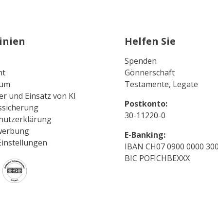
inien
Helfen Sie
Spenden
ht
Gönnerschaft
sum
Testamente, Legate
er und Einsatz von KI
Postkonto:
ssicherung
30-11220-0
hutzerklärung
werbung
E-Banking:
Einstellungen
IBAN CH07 0900 0000 300
BIC POFICHBEXXX