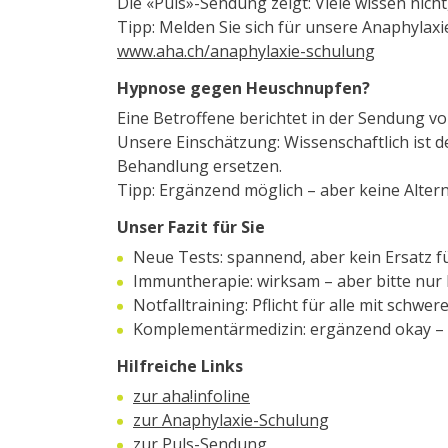
Die «Puls»-Sendung zeigt: Viele wissen nicht
Tipp: Melden Sie sich für unsere Anaphylax
www.aha.ch/anaphylaxie-schulung
Hypnose gegen Heuschnupfen?
Eine Betroffene berichtet in der Sendung 
Unsere Einschätzung: Wissenschaftlich ist d
Behandlung ersetzen.
Tipp: Ergänzend möglich – aber keine Altern
Unser Fazit für Sie
Neue Tests: spannend, aber kein Ersatz f
Immuntherapie: wirksam – aber bitte nur 
Notfalltraining: Pflicht für alle mit schwere
Komplementärmedizin: ergänzend okay – n
Hilfreiche Links
zur aha!infoline
zur Anaphylaxie-Schulung
zur Puls-Sendung