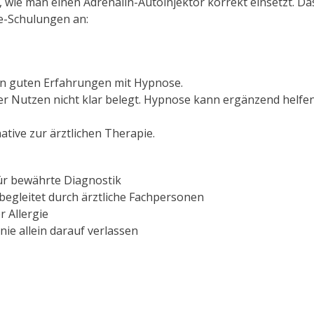
, wie man einen Adrenalin-Autoinjektor korrekt einsetzt. Das
ie-Schulungen an:
von guten Erfahrungen mit Hypnose.
er Nutzen nicht klar belegt. Hypnose kann ergänzend helfen
ative zur ärztlichen Therapie.
ür bewährte Diagnostik
begleitet durch ärztliche Fachpersonen
r Allergie
ie allein darauf verlassen