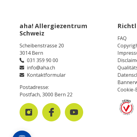
aha! Allergiezentrum
Richtl
Schweiz
FAQ
Scheibenstrasse 20
Copyrig
3014 Bern
Impres
031 359 90 00
Disclaim
info@aha.ch
Qualität
Kontaktformular
Datensc
Banner
Postadresse:
Cookie-
Postfach, 3000 Bern 22