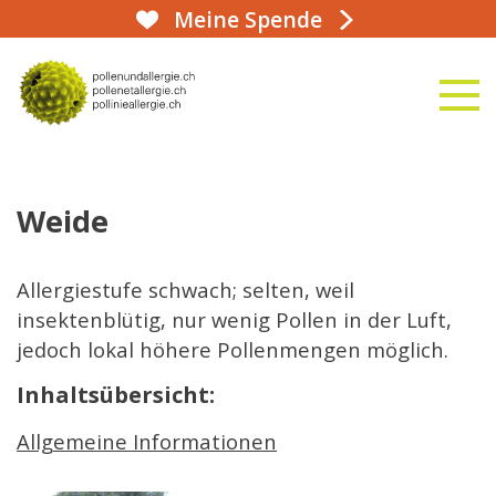
Meine Spende
aha!infoline 031 359 90 50
naviga
zur Startseite
Weide
Allergiestufe schwach; selten, weil
insektenblütig, nur wenig Pollen in der Luft,
jedoch lokal höhere Pollenmengen möglich.
Inhaltsübersicht:
Allgemeine Informationen