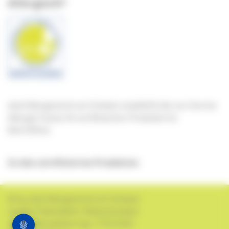
Allergisch?
aha! Allergiezentrum Schweiz empfiehlt die von Service
Allergie Suisse SA zertifizierten Produkte für
Betroffene.
Zu den zertifizierten Produkten
© by aha! Allergiezentrum Schweiz
Quelle Pollendaten: MeteoSchweiz
Letzte Aktualisierung: 17.03.2026