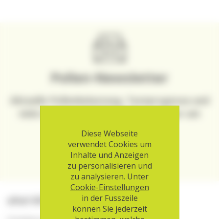
Pollen-Newsletter
Aktuelle Pollenbelastung, Textprognose und
viele weitere nützliche Infos – immer am
Mittwoch.
Diese Webseite
verwendet Cookies um
Anmeldung
Inhalte und Anzeigen
zu personalisieren und
zu analysieren. Unter
Cookie-Einstellungen
in der Fusszeile
aha! Allergiezentrum Schweiz
können Sie jederzeit