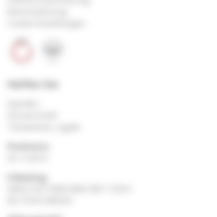
Bannerwerbung
Cookie-Einstellungen
Helfen Sie
Spenden
Gönnerschaft
Testamente, Legate
Postkonto:
30-11220-0
E-Banking:
IBAN CH07 0900 0000 3001 1220 0
BIC POFICHBEXXX