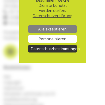
bestimmen, welche
Scheibenstrasse 20
Dienste benutzt
3014 Bern
werden dürfen.
031 359 90 00
Datenschutzerklärung
info@aha.ch
Kontaktformular
Alle akzeptieren
Postadresse:
Postfach, 3000 Bern 22
Personalisieren
Datenschutzbestimmungen
Richtlinien
FAQ
Copyright
Impressum
Disclaimer und Einsatz von KI
Qualitätssicherung
Datenschutzerklärung