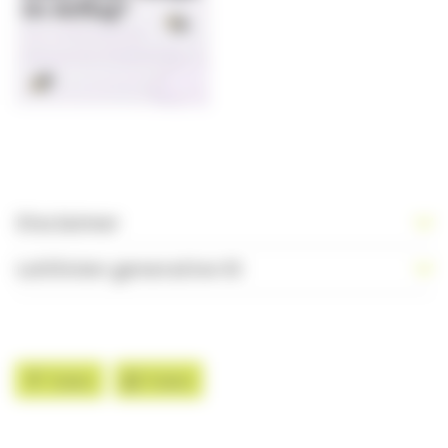
Disclaimer
Leitlinien generative KI
Teilen
Teilen