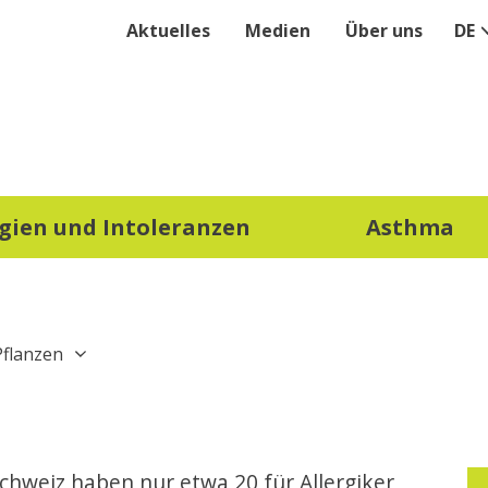
Aktuelles
Medien
Über uns
DE
rgien und Intoleranzen
Asthma
Pflanzen
chweiz haben nur etwa 20 für Allergiker