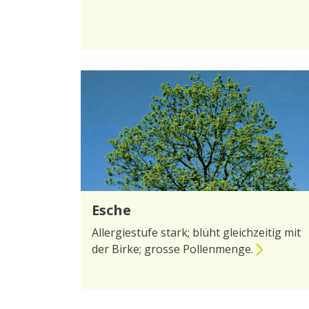
zur Seite Hasel
Esche
Allergiestufe stark; blüht gleichzeitig mit
der Birke; grosse Pollenmenge.
zur Seite Esche