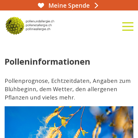
Meine Spende
aha!infoline 031 359 90 50
naviga
zur Startseite
Polleninformationen
Pollenprognose, Echtzeitdaten, Angaben zum
Blühbeginn, dem Wetter, den allergenen
Pflanzen und vieles mehr.