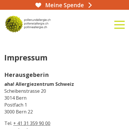
Meine Spende
aha!infoline 031 359 90 50
naviga
zur Startseite
Impressum
Herausgeberin
aha! Allergiezentrum Schweiz
Scheibenstrasse 20
3014 Bern
Postfach 1
3000 Bern 22
Tel.
+ 41 31 359 90 00