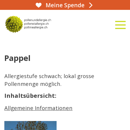
Meine Spende
aha!infoline 031 359 90 50
naviga
zur Startseite
Pappel
Allergiestufe schwach; lokal grosse
Pollenmenge möglich.
Inhaltsübersicht:
Allgemeine Informationen