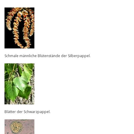
Schmale männliche Blütenstände der Silberpappel.
Blätter der Schwarzpappel.