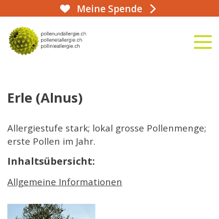
Meine Spende
aha!infoline 031 359 90 50
naviga
zur Startseite
Erle (Alnus)
Allergiestufe stark; lokal grosse Pollenmenge;
erste Pollen im Jahr.
Inhaltsübersicht:
Allgemeine Informationen