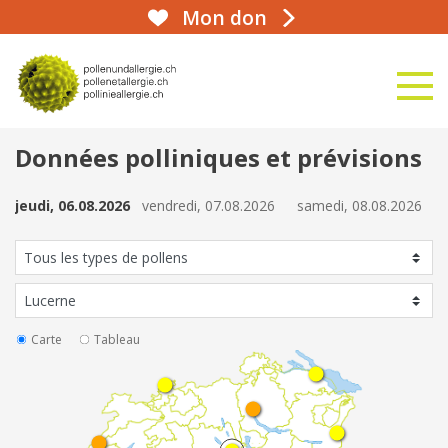
Mon don
aha!infoline 031 359 90 50
naviga
vers la page d'accueil
Données polliniques et prévisions
jeudi, 06.08.2026
vendredi, 07.08.2026
samedi, 08.08.2026
Carte
Tableau