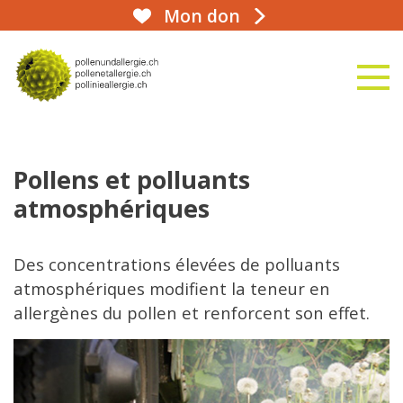
Mon don
aha!infoline 031 359 90 50
naviga
vers la page d'accueil
Pollens et polluants
atmosphériques
Des concentrations élevées de polluants
atmosphériques modifient la teneur en
allergènes du pollen et renforcent son effet.