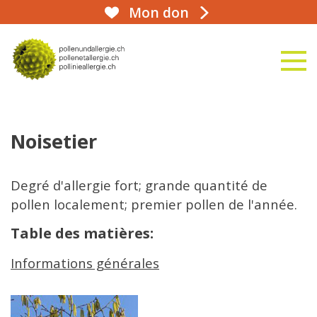
Mon don
aha!infoline 031 359 90 50
naviga
vers la page d'accueil
Noisetier
Degré d'allergie fort; grande quantité de
pollen localement; premier pollen de l'année.
Table des matières:
Informations générales