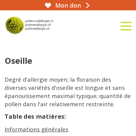
Mon don
aha!infoline 031 359 90 50
naviga
vers la page d'accueil
Oseille
Degré d'allergie moyen; la floraison des
diverses variétés d'oseille est longue et sans
épanouissement maximal typique; quantité de
pollen dans l'air relativement restreinte.
Table des matières:
Informations générales