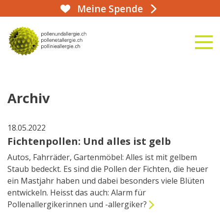
Meine Spende
aha!infoline 031 359 90 50
naviga
zur Startseite
Archiv
18.05.2022
Fichtenpollen: Und alles ist gelb
Autos, Fahrräder, Gartenmöbel: Alles ist mit gelbem
Staub bedeckt. Es sind die Pollen der Fichten, die heuer
ein Mastjahr haben und dabei besonders viele Blüten
entwickeln. Heisst das auch: Alarm für
Pollenallergikerinnen und -allergiker?