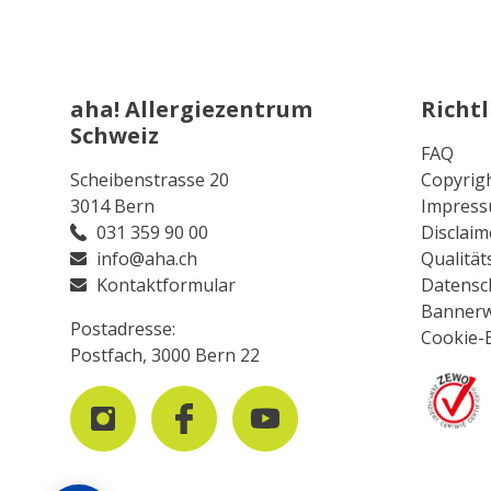
aha! Allergiezentrum
Richtl
Schweiz
FAQ
Scheibenstrasse 20
Copyrig
3014 Bern
Impres
031 359 90 00
Disclaim
info@aha.ch
Qualität
Kontaktformular
Datensc
Banner
Postadresse:
Cookie-
Postfach, 3000 Bern 22