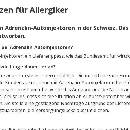
zen für Allergiker
n Adrenalin-Autoinjektoren in der Schweiz. Das 
antworten.
s bei Adrenalin-Autoinjektoren?
toinjektoren ein Lieferengpass, wie das
Bundesamt für wirts
 wie lange dauert er an?
 zweier Herstellerinnen erhältlich. Die marktführende Firma 
lle Kunden ausreichend mit Adrenalin-Autoinjektoren beli
 sehr ernst und überwacht das Angebot und die Nachfrage i
Ziel sei es, dass sich die Situation ab August/September wied
n. Sie stelle eine gestiegene Nachfrage aufgrund der Liefer
itzuarbeiten, die Versorgungslücke auszugleichen.
enalinspritzenbedarf gemäss BWL teilweise aus den Pflich