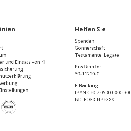
inien
Helfen Sie
Spenden
ht
Gönnerschaft
sum
Testamente, Legate
er und Einsatz von KI
Postkonto:
ssicherung
30-11220-0
hutzerklärung
werbung
E-Banking:
Einstellungen
IBAN CH07 0900 0000 300
BIC POFICHBEXXX