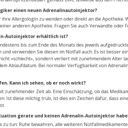
lergiker einen neuen Adrenalinautoinjektor?
r ihre Allergologin zu wenden oder direkt an die Apotheke.
i einer anderen Apotheke. Fragen Sie auch Verwandte oder 
-Autoinjektor erhältlich ist?
indestens bis zum Ende des Monats des jeweils aufgedruck
ten und verwenden Sie diesen im Notfall auch. Es ist besser 
nicht «schlecht», sondern verliert mit zunehmendem Alter l
em Ablaufdatum. Bei normaler Verfügbarkeit von Adrenalin
en. Kann ich sehen, ob er noch wirkt?
t zunehmender Zeit ab. Eine Einschätzung, ob das Medikam
n: Ist diese milchig trüb, ist dies ein Zeichen dafür, dass
st.
situation gerate und keinen Adrenalin-Autoinjektor habe
dies zu tun: Ruhe bewahren, alle weiteren Notfallmedikamen