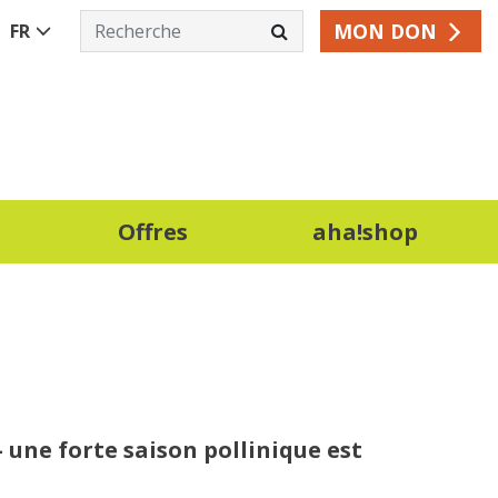
MON DON
FR
Offres
aha!shop
 une forte saison pollinique est