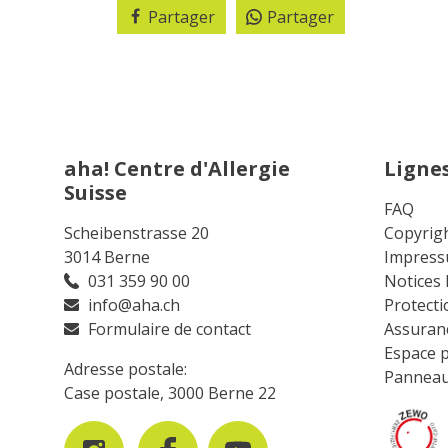
Partager
Partager
aha! Centre d'Allergie
Lignes
Suisse
FAQ
Scheibenstrasse 20
Copyrig
3014 Berne
Impres
031 359 90 00
Notices l
info@aha.ch
Protect
Formulaire de contact
Assuranc
Espace p
Adresse postale:
Panneau
Case postale, 3000 Berne 22