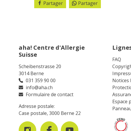
Partager
Partager
aha! Centre d'Allergie
Lignes
Suisse
FAQ
Scheibenstrasse 20
Copyrig
3014 Berne
Impres
031 359 90 00
Notices l
info@aha.ch
Protect
Formulaire de contact
Assuranc
Espace p
Adresse postale:
Panneau
Case postale, 3000 Berne 22