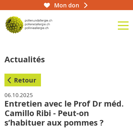
Mon don
aha!infoline 031 359 90 50
naviga
vers la page d'accueil
Actualités
Retour
06.10.2025
Entretien avec le Prof Dr méd.
Camillo Ribi - Peut-on
s’habituer aux pommes ?