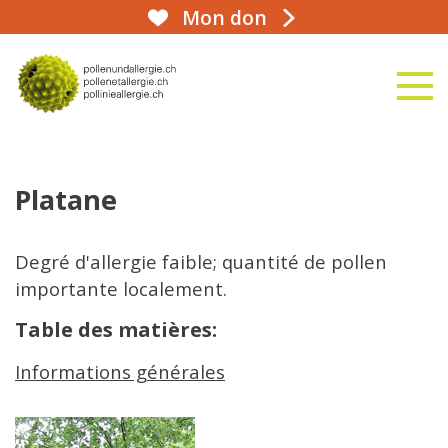
Mon don
aha!infoline 031 359 90 50
naviga
vers la page d'accueil
Platane
Degré d'allergie faible; quantité de pollen
importante localement.
Table des matières:
Informations générales