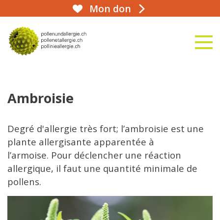
Mon don
aha!infoline 031 359 90 50
naviga
vers la page d'accueil
Ambroisie
Degré d'allergie très fort; l’ambroisie est une
plante allergisante apparentée à
l’armoise. Pour déclencher une réaction
allergique, il faut une quantité minimale de
pollens.