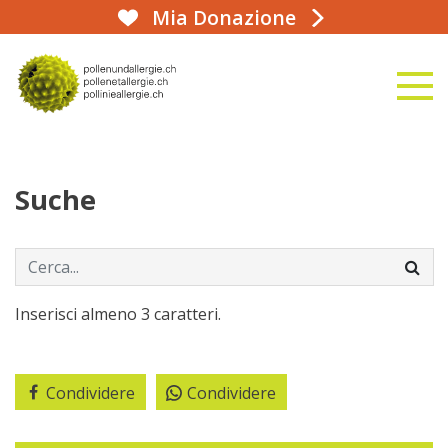
Mia Donazione
aha!infoline 031 359 90 50
naviga
alla homepage
Suche
Inserisci almeno 3 caratteri.
Condividere
Condividere