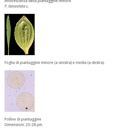
Infiorescenza della piantaggine minore
P. lanceolata L.
Foglia di piantaggine minore (a sinistra) e media (a destra).
Polline di piantaggine
Dimensioni: 23–28 µm