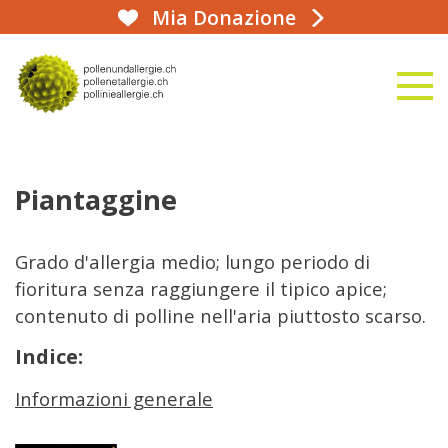
Mia Donazione
aha!infoline 031 359 90 50
naviga
alla homepage
Piantaggine
Grado d'allergia medio; lungo periodo di
fioritura senza raggiungere il tipico apice;
contenuto di polline nell'aria piuttosto scarso.
Indice:
Informazioni generale