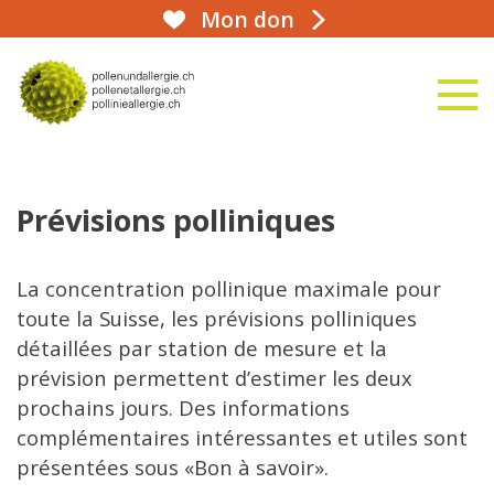
Mon don
aha!infoline 031 359 90 50
naviga
vers la page d'accueil
Prévisions polliniques
La concentration pollinique maximale pour
toute la Suisse, les prévisions polliniques
détaillées par station de mesure et la
prévision permettent d’estimer les deux
prochains jours. Des informations
complémentaires intéressantes et utiles sont
présentées sous «Bon à savoir».