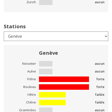
Zurich
aucun
Stations
Genève
Noisetier
aucun
Aulne
aucun
Frêne
forte
Bouleau
forte
Hêtre
faible
Chêne
faible
Graminées
aucun